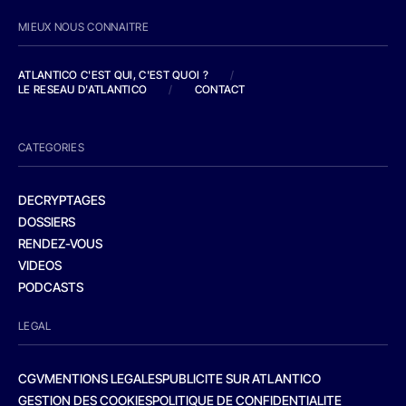
MIEUX NOUS CONNAITRE
ATLANTICO C'EST QUI, C'EST QUOI ?
/
LE RESEAU D'ATLANTICO
/
CONTACT
CATEGORIES
DECRYPTAGES
DOSSIERS
RENDEZ-VOUS
VIDEOS
PODCASTS
LEGAL
CGV
MENTIONS LEGALES
PUBLICITE SUR ATLANTICO
GESTION DES COOKIES
POLITIQUE DE CONFIDENTIALITE