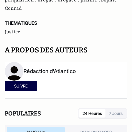
perquisition ,
drogue ,
droguée ,
plainte ,
Sophie
Conrad
THEMATIQUES
Justice
A PROPOS DES AUTEURS
Rédaction d'Atlantico
SUIVRE
POPULAIRES
24 Heures
7 Jours