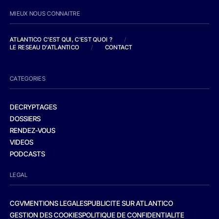
MIEUX NOUS CONNAITRE
ATLANTICO C'EST QUI, C'EST QUOI ?
/
LE RESEAU D'ATLANTICO
/
CONTACT
CATEGORIES
DECRYPTAGES
DOSSIERS
RENDEZ-VOUS
VIDEOS
PODCASTS
LEGAL
CGV
MENTIONS LEGALES
PUBLICITE SUR ATLANTICO
GESTION DES COOKIES
POLITIQUE DE CONFIDENTIALITE