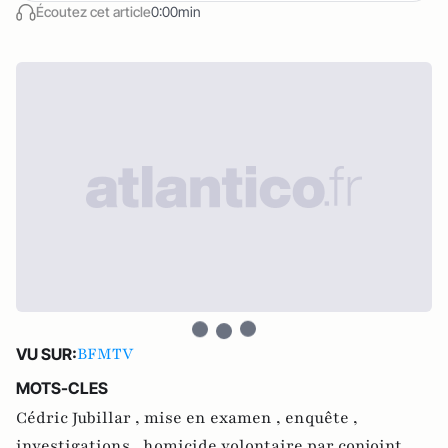
Écoutez cet article
0:00min
BFMTV
VU SUR:
MOTS-CLES
Cédric Jubillar ,
mise en examen ,
enquête ,
investigations ,
homicide volontaire par conjoint ,