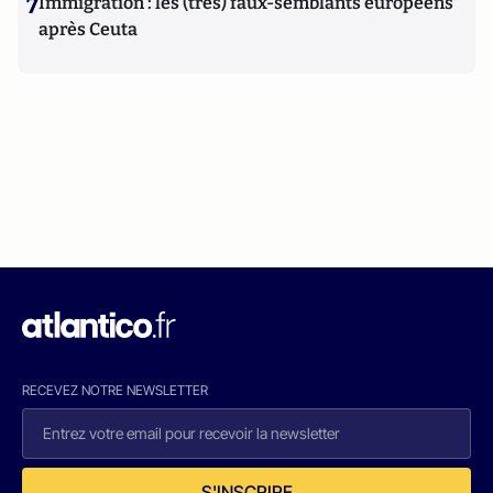
7
Immigration : les (très) faux-semblants européens
après Ceuta
RECEVEZ NOTRE NEWSLETTER
S'INSCRIRE