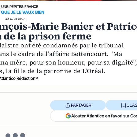
A UNE
›
PÉPITES
›
FRANCE
 QUE JE LE VAUX BIEN
28 mai 2015
ançois-Marie Banier et Patric
 de la prison ferme
Maistre ont été condamnés par le tribunal
ns le cadre de l'affaire Bettencourt. "Ma
ma mère, pour son honneur, pour sa dignité",
 la fille de la patronne de L'Oréal.
Atlantico Rédaction
PARTAGER
CLAS
Ajouter Atlantico en favori sur Go