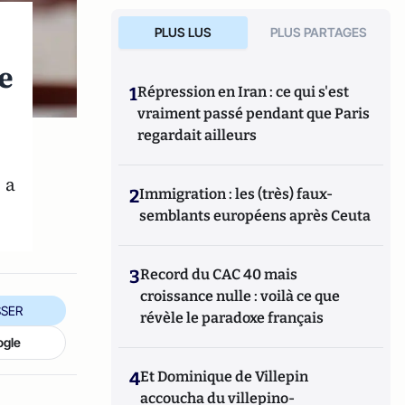
PLUS LUS
PLUS PARTAGES
e
1
Répression en Iran : ce qui s'est
vraiment passé pendant que Paris
regardait ailleurs
 a
2
Immigration : les (très) faux-
semblants européens après Ceuta
3
Record du CAC 40 mais
croissance nulle : voilà ce que
SER
révèle le paradoxe français
ogle
4
Et Dominique de Villepin
accoucha du villepino-