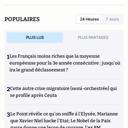
POPULAIRES
24 Heures
7 Jours
PLUS LUS
PLUS PARTAGES
1
Les Français moins riches que la moyenne
européenne pour la 3e année consécutive : jusqu'où
ira le grand déclassement ?
2
Cette autre crise migratoire (semi-orchestrée) qui
se profile après Ceuta
3
Le Point révèle ce qu'on sniffe à l'Elysée, Marianne
que Xavier Niel hacke l'Etat; Le Nobel de la Paix
russe donne une leçon de courage, l'ex PM