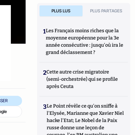
PLUS LUS
PLUS PARTAGES
1
Les Français moins riches que la
moyenne européenne pour la 3e
année consécutive : jusqu'où ira le
grand déclassement ?
2
Cette autre crise migratoire
(semi-orchestrée) qui se profile
après Ceuta
SER
3
Le Point révèle ce qu'on sniffe à
ogle
l'Elysée, Marianne que Xavier Niel
hacke l'Etat; Le Nobel de la Paix
russe donne une leçon de
courage, l'ex PM australien une