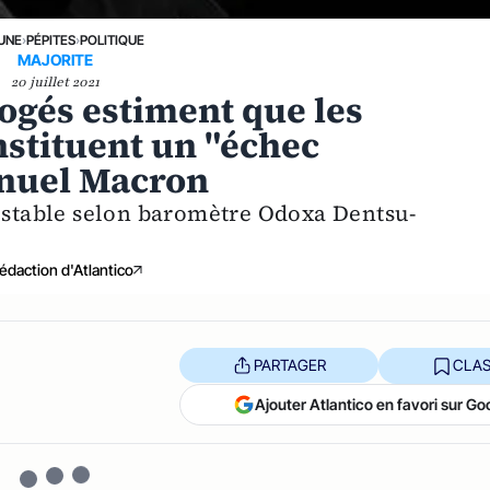
 UNE
›
PÉPITES
›
POLITIQUE
MAJORITE
20 juillet 2021
ogés estiment que les
nstituent un "échec
nuel Macron
e stable selon baromètre Odoxa Dentsu-
édaction d'Atlantico
PARTAGER
CLAS
Ajouter Atlantico en favori sur Go