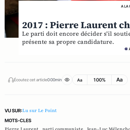
A LA
2017 : Pierre Laurent c
Le parti doit encore décider s'il souti
présente sa propre candidature.
Aa
100%
Écoutez cet article
0:00min
Aa
Lu sur Le Point
VU SUR:
MOTS-CLES
Pierre Laurent ,
parti communiste ,
Jean-Luc Mélench