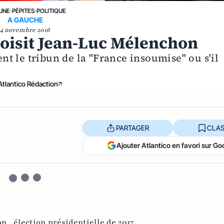
 UNE
›
PÉPITES
›
POLITIQUE
A GAUCHE
4 novembre 2016
hoisit Jean-Luc Mélenchon
ent le tribun de la "France insoumise" ou s'il
Atlantico Rédaction
PARTAGER
CLAS
Ajouter Atlantico en favori sur Go
on ,
élection présidentielle de 2017