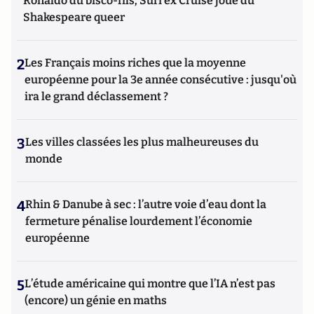
Ronaldo du bisco-fils; Suri ex Cruise joue du
Shakespeare queer
2
Les Français moins riches que la moyenne
européenne pour la 3e année consécutive : jusqu'où
ira le grand déclassement ?
3
Les villes classées les plus malheureuses du
monde
4
Rhin & Danube à sec : l’autre voie d’eau dont la
fermeture pénalise lourdement l’économie
européenne
5
L’étude américaine qui montre que l’IA n’est pas
(encore) un génie en maths