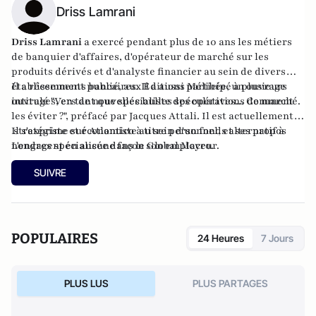
Driss Lamrani
Driss Lamrani
a exercé pendant plus de 10 ans les métiers
de banquier d'affaires, d'opérateur de marché sur les
produits dérivés et d'analyste financier au sein de divers
établissements bancaires. Il a aussi participé à plusieurs
Il a récemment publié, aux Editions Mélibée, un ouvrage
ouvrages, en tant que spécialiste des opérations de marché.
intitulé "
Vers de nouvelles bulles spéculatives... Comment
les éviter ?
", préfacé par Jacques Attali.
Il est actuellement
stratégiste et économiste au sein d'un fonds alternatif à
Il s'exprime sur Atlantico à titre personnel, et ses propos
Londres spécialisée dans le Global Macro.
n'engagent en aucune façon son employeur.
SUIVRE
POPULAIRES
24 Heures
7 Jours
PLUS LUS
PLUS PARTAGES