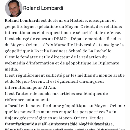
Roland Lombardi
Roland Lombardi
est docteur en Histoire, enseignant et
géopolitologue, spécialiste du Moyen-Orient, des relations
internationales et des questions de sécurité et de défense.
Il est chargé de cours au DEMO – Département des Études
du Moyen-Orient – d’Aix Marseille Université et enseigne la
géopolitique à Excelia Business School de La Rochelle.
Il est le fondateur et le directeur de la rédaction du
webmedia d’information et de géopolitique
Le Diplomate
média
.
Il est régulièrement sollicité par les médias du monde arabe
et du Moyen-Orient. Il est également chroniqueur
international pour
Al Ain
.
Il est l’auteur de nombreux articles académiques de
référence notamment :
« Israël et la nouvelle donne géopolitique au Moyen-Orient :
quelles nouvelles menaces et quelles perspectives ? » in
Enjeux géostratégiques au Moyen-Orient, Études
Internationales, HEI - Université de Laval (Canada),
Il est l'auteur d'Israël au secours de l'Algérie française,