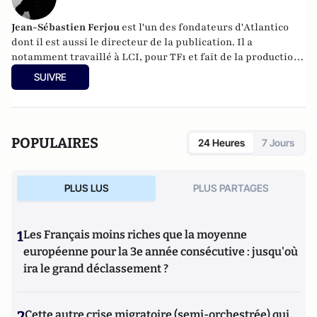
Jean-Sébastien Ferjou
est l'un des fondateurs d'
Atlantico
dont il est aussi le directeur de la publication. Il a
notamment travaillé à LCI, pour TF1 et fait de la production
télévisuelle.
SUIVRE
POPULAIRES
24 Heures
7 Jours
PLUS LUS
PLUS PARTAGES
1
Les Français moins riches que la moyenne
européenne pour la 3e année consécutive : jusqu'où
ira le grand déclassement ?
2
Cette autre crise migratoire (semi-orchestrée) qui