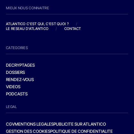
MIEUX NOUS CONNAITRE
ATLANTICO C'EST QUI, C'EST QUOI ?
/
LE RESEAU D'ATLANTICO
/
CONTACT
CATEGORIES
DECRYPTAGES
DOSSIERS
RENDEZ-VOUS
VIDEOS
PODCASTS
LEGAL
CGV
MENTIONS LEGALES
PUBLICITE SUR ATLANTICO
GESTION DES COOKIES
POLITIQUE DE CONFIDENTIALITE