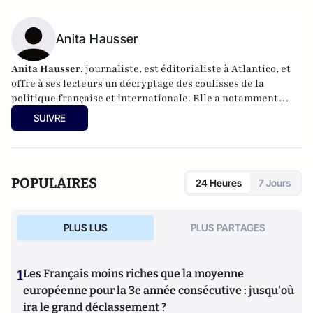
Anita Hausser
Anita Hausser
, journaliste, est éditorialiste à Atlantico, et
offre à ses lecteurs un décryptage des coulisses de la
politique française et internationale. Elle a notamment
publié
Sarkozy, itinéraire d'une ambition
(Editions
SUIVRE
l'Archipel, 2003). Elle a également réalisé les documentaires
Femme députée, un homme comme les autres ?
(2014) et
Bruno Le Maire, l'Affranchi
(2015).
POPULAIRES
24 Heures
7 Jours
PLUS LUS
PLUS PARTAGES
1
Les Français moins riches que la moyenne
européenne pour la 3e année consécutive : jusqu'où
ira le grand déclassement ?