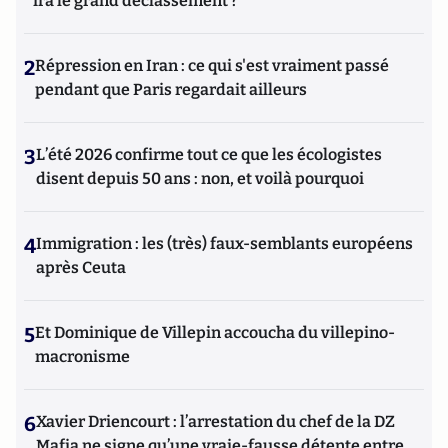
ira le grand déclassement ?
2
Répression en Iran : ce qui s'est vraiment passé
pendant que Paris regardait ailleurs
3
L’été 2026 confirme tout ce que les écologistes
disent depuis 50 ans : non, et voilà pourquoi
4
Immigration : les (très) faux-semblants européens
après Ceuta
5
Et Dominique de Villepin accoucha du villepino-
macronisme
6
Xavier Driencourt : l’arrestation du chef de la DZ
Mafia ne signe qu’une vraie-fausse détente entre