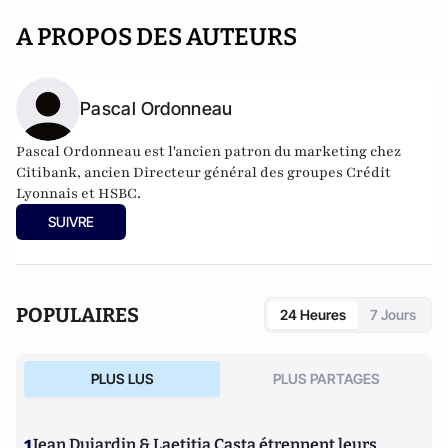
A PROPOS DES AUTEURS
Pascal Ordonneau
Pascal Ordonneau est l'ancien
patron du marketing chez
Citibank, ancien Directeur général des groupes Crédit
Lyonnais et HSBC.
Il a notamment publié
La désillusion, abécédaire décalé et
SUIVRE
critique de la banque et de la finance
, paru aux éditions
Jacques Flament en 2011.
Il publie également
"Au pays de
l'eau et des dieux"
.
Il tient également un
blog
évoquant les questions
POPULAIRES
24 Heures
7 Jours
économiques et financières.
PLUS LUS
PLUS PARTAGES
1
Jean Dujardin & Laetitia Casta étrennent leurs