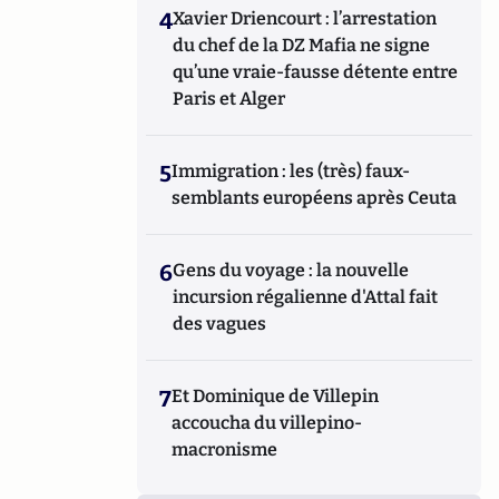
4
Xavier Driencourt : l’arrestation
du chef de la DZ Mafia ne signe
qu’une vraie-fausse détente entre
Paris et Alger
5
Immigration : les (très) faux-
semblants européens après Ceuta
6
Gens du voyage : la nouvelle
incursion régalienne d'Attal fait
des vagues
7
Et Dominique de Villepin
accoucha du villepino-
macronisme