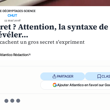
NE
›
DÉCRYPTAGES
›
SCIENCE
CHUT
13 mai 2016
et ? Attention, la syntaxe de
révéler…
 cachent un gros secret s'expriment
Atlantico Rédaction
PARTAGER
CLAS
Ajouter Atlantico en favori sur Go