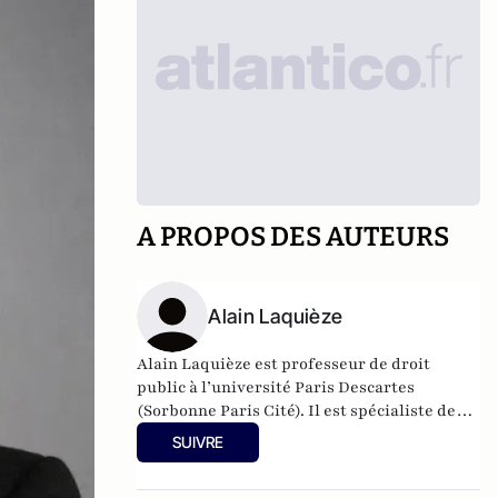
A PROPOS DES AUTEURS
Alain Laquièze
Alain Laquièze est professeur de droit
public à l’université Paris Descartes
(Sorbonne Paris Cité). Il est spécialiste de
droit constitutionnel et d’histoire des idées
SUIVRE
politiques. Il a notamment publié en co-
direction avec Marie-Claude Esposito et