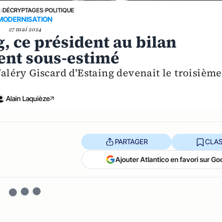
E
›
DÉCRYPTAGES
›
POLITIQUE
MODERNISATION
27 mai 2024
, ce président au bilan
ent sous-estimé
Valéry Giscard d'Estaing devenait le troisième
Alain Laquièze
PARTAGER
CLAS
Ajouter Atlantico en favori sur Go