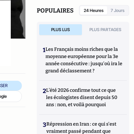
Christine Manigand l’ouvrage Populismes.
L’envers de la démocratie (2012). En co-
POPULAIRES
24 Heures
7 Jours
direction avec Xavier Bioy, Thierry Rambaud
et Frédéric Rouvillois, il a fait paraître Le
Président de la Ve République et les
PLUS LUS
PLUS PARTAGES
libertés, préface de Valéry Giscard
d’Estaing (2017). On citera également ses
contributions «Benjamin Constant», «Guizot
1
Les Français moins riches que la
et la monarchie de Juillet», «Juste milieu» et
moyenne européenne pour la 3e
«Thiers» parues dans Le dictionnaire du
année consécutive : jusqu'où ira le
conservatisme sous la direction de Frédéric
Rouvillois, Olivier Dard et Christophe
grand déclassement ?
Boutin (2017). (Libéralisme)
SER
2
L’été 2026 confirme tout ce que
ogle
les écologistes disent depuis 50
ans : non, et voilà pourquoi
3
Répression en Iran : ce qui s'est
vraiment passé pendant que