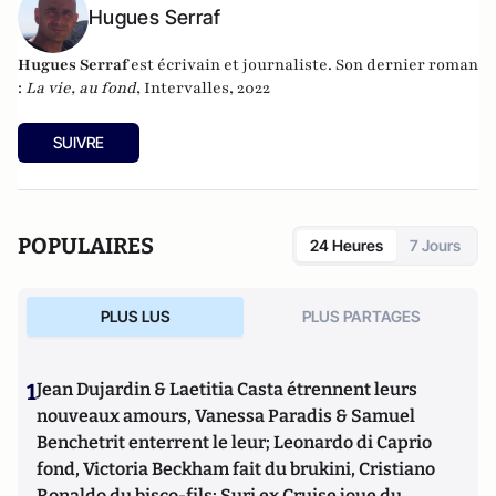
Hugues Serraf
Hugues Serraf
est écrivain et journaliste. Son dernier roman
:
La vie, au fond
, Intervalles, 2022
SUIVRE
POPULAIRES
24 Heures
7 Jours
PLUS LUS
PLUS PARTAGES
1
Jean Dujardin & Laetitia Casta étrennent leurs
nouveaux amours, Vanessa Paradis & Samuel
Benchetrit enterrent le leur; Leonardo di Caprio
fond, Victoria Beckham fait du brukini, Cristiano
Ronaldo du bisco-fils; Suri ex Cruise joue du