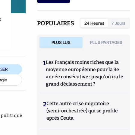
e
POPULAIRES
24 Heures
7 Jours
PLUS LUS
PLUS PARTAGES
1
Les Français moins riches que la
SER
moyenne européenne pour la 3e
année consécutive : jusqu'où ira le
ogle
grand déclassement ?
2
Cette autre crise migratoire
(semi-orchestrée) qui se profile
 politique
après Ceuta