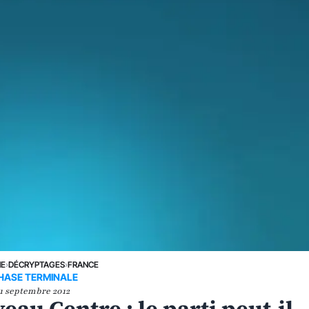
NE
›
DÉCRYPTAGES
›
FRANCE
HASE TERMINALE
1 septembre 2012