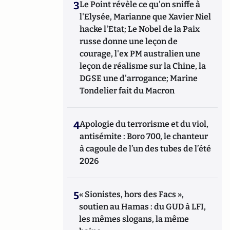
3
Le Point révèle ce qu'on sniffe à
l'Elysée, Marianne que Xavier Niel
hacke l'Etat; Le Nobel de la Paix
russe donne une leçon de
courage, l'ex PM australien une
leçon de réalisme sur la Chine, la
DGSE une d'arrogance; Marine
Tondelier fait du Macron
4
Apologie du terrorisme et du viol,
antisémite : Boro 700, le chanteur
à cagoule de l’un des tubes de l’été
2026
5
« Sionistes, hors des Facs »,
soutien au Hamas : du GUD à LFI,
les mêmes slogans, la même