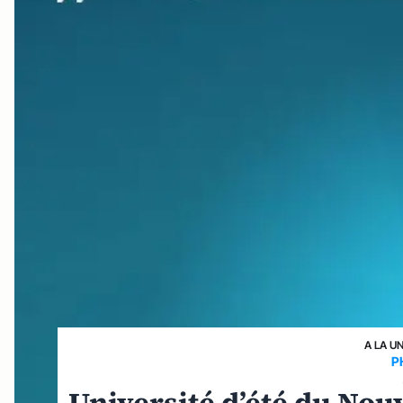
A LA U
P