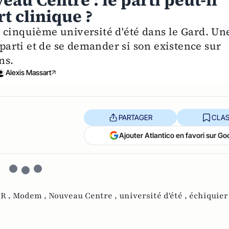
eau Centre : le parti peut-il
rt clinique ?
 cinquième université d'été dans le Gard. Un
 parti et de se demander si son existence sur
ns.
Alexis Massart
PARTAGER
CLAS
Ajouter Atlantico en favori sur Go
R ,
Modem ,
Nouveau Centre ,
université d'été ,
échiquier