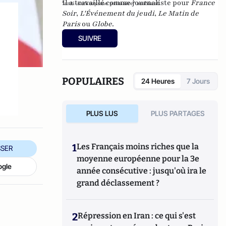
Il a travaillé comme journaliste pour
France
"anti-sarkozysme primaire" ambiant.
Soir
,
L'Événement du jeudi
,
Le Matin de
Paris
ou
Globe
.
SUIVRE
POPULAIRES
24 Heures
7 Jours
PLUS LUS
PLUS PARTAGES
1
Les Français moins riches que la
SER
moyenne européenne pour la 3e
ogle
année consécutive : jusqu'où ira le
grand déclassement ?
2
Répression en Iran : ce qui s'est