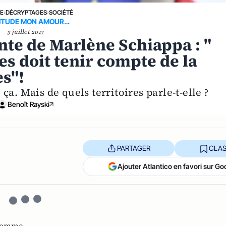
NE
›
DÉCRYPTAGES
›
SOCIÉTÉ
ITUDE MON AMOUR…
3 juillet 2017
nte de Marlène Schiappa : "
s doit tenir compte de la
es"!
re ça. Mais de quels territoires parle-t-elle ?
Benoît Rayski
PARTAGER
CLAS
Ajouter Atlantico en favori sur Go
femme