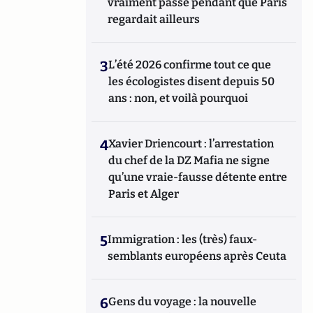
vraiment passé pendant que Paris
regardait ailleurs
3
L’été 2026 confirme tout ce que
les écologistes disent depuis 50
ans : non, et voilà pourquoi
4
Xavier Driencourt : l’arrestation
du chef de la DZ Mafia ne signe
qu’une vraie-fausse détente entre
Paris et Alger
5
Immigration : les (très) faux-
semblants européens après Ceuta
6
Gens du voyage : la nouvelle