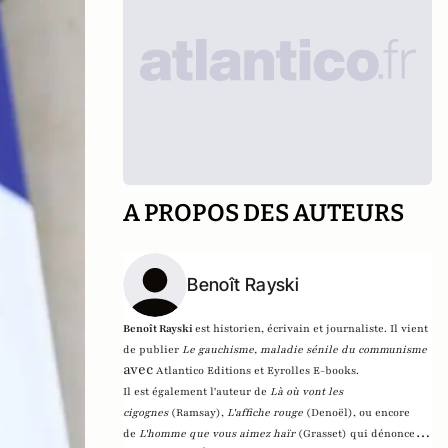
A PROPOS DES AUTEURS
Benoît Rayski
Benoît Rayski
est historien, écrivain et journaliste. Il vient
de publier
Le gauchisme, maladie sénile du communisme
avec
Atlantico Editions et Eyrolles E-books.
Il est également l'auteur de
Là où vont les
cigognes
(Ramsay),
L'affiche rouge
(Denoël), ou encore
de
L'homme que vous aimez haïr
(Grasset)
qui dénonce l'