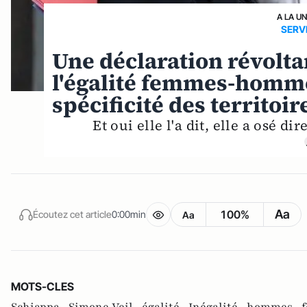
A LA U
SERV
Une déclaration révolta
l'égalité femmes-homme
spécificité des territoir
Et oui elle l'a dit, elle a osé di
Aa
100%
Écoutez cet article
0:00min
Aa
MOTS-CLES
Schiappa ,
Simone Veil ,
égalité ,
Inégalité ,
hommes ,