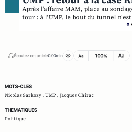
UMP : retour à la case R
Après l'affaire MAM, place au sonda
tour : à l'UMP, le bout du tunnel n'est
Aa
100%
Écoutez cet article
0:00min
Aa
MOTS-CLES
Nicolas Sarkozy ,
UMP ,
Jacques Chirac
THEMATIQUES
Politique