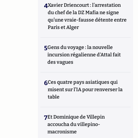
4
Xavier Driencourt : l’arrestation
du chef de la DZ Mafia ne signe
qu’une vraie-fausse détente entre
Paris et Alger
5
Gens du voyage : la nouvelle
incursion régalienne d'Attal fait
des vagues
6
Ces quatre pays asiatiques qui
misent sur l’IA pour renverser la
table
7
Et Dominique de Villepin
accoucha du villepino-
macronisme