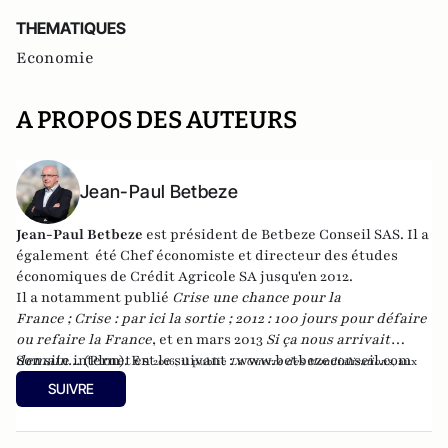
THEMATIQUES
Economie
A PROPOS DES AUTEURS
Jean-Paul Betbeze
Jean-Paul Betbeze
est président de Betbeze Conseil SAS. Il a
également été Chef économiste et directeur des études
économiques de Crédit Agricole SA jusqu'en 2012.
Il a notamment publié
Crise une chance pour la
France
;
Crise : par ici la sortie
;
2012 : 100 jours pour défaire
ou refaire la France
, et en mars 2013
Si ça nous arrivait
demain...
Son site internet est le suivant :
(Plon). En
www.betbezeconseil.com
2016, il publie
La Guerre des Mondialisations
, aux
et en 2017 "La France, ce malade imaginaire"
éditions
Economica
SUIVRE
chez le même éditeur.