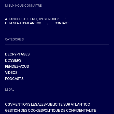
MIEUX NOUS CONNAITRE
ATLANTICO C'EST QUI, C'EST QUOI ?
/
LE RESEAU D'ATLANTICO
/
CONTACT
CATEGORIES
DECRYPTAGES
DOSSIERS
RENDEZ-VOUS
VIDEOS
PODCASTS
LEGAL
CGV
MENTIONS LEGALES
PUBLICITE SUR ATLANTICO
GESTION DES COOKIES
POLITIQUE DE CONFIDENTIALITE