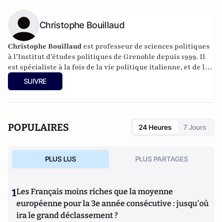
Christophe Bouillaud
Christophe Bouillaud
est professeur de sciences politiques
à l’Institut d’études politiques de Grenoble depuis 1999. Il
est spécialiste à la fois de la vie politique italienne, et de la
vie politique européenne, en particulier sous l’angle des
SUIVRE
partis.
POPULAIRES
24 Heures
7 Jours
PLUS LUS
PLUS PARTAGES
1
Les Français moins riches que la moyenne
européenne pour la 3e année consécutive : jusqu'où
ira le grand déclassement ?