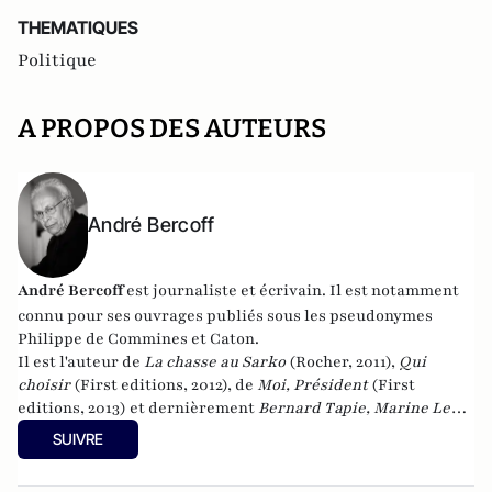
THEMATIQUES
Politique
A PROPOS DES AUTEURS
André Bercoff
André Bercoff
est journaliste et écrivain.
Il est notamment
connu pour ses ouvrages publiés sous les pseudonymes
Philippe de Commines et Caton.
Il est l'auteur de
La chasse au Sarko
(Rocher, 2011),
Qui
choisir
(First editions, 2012), de
Moi, Président
(First
editions, 2013) et dernièrement
Bernard Tapie, Marine Le
Pen, la France et moi : Chronique d'une implosion
(First
SUIVRE
editions, 2014).