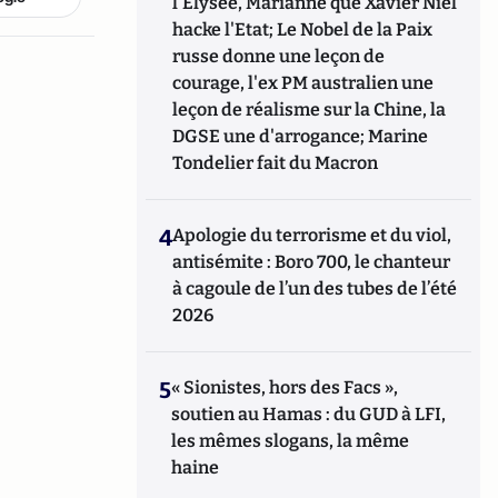
l'Elysée, Marianne que Xavier Niel
hacke l'Etat; Le Nobel de la Paix
russe donne une leçon de
courage, l'ex PM australien une
leçon de réalisme sur la Chine, la
DGSE une d'arrogance; Marine
Tondelier fait du Macron
4
Apologie du terrorisme et du viol,
antisémite : Boro 700, le chanteur
à cagoule de l’un des tubes de l’été
2026
5
« Sionistes, hors des Facs »,
soutien au Hamas : du GUD à LFI,
les mêmes slogans, la même
haine