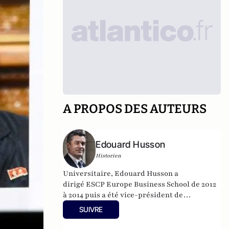
A PROPOS DES AUTEURS
Edouard Husson
Historien
Universitaire, Edouard Husson a
dirigé
ESCP Europe Business School
de 2012
à 2014
puis a été vice-président de
l’Université Paris Sciences & Lettres (
PSL
).
SUIVRE
Il est actuellement professeur à l’Institut
Franco-Allemand d’Etudes Européennes (à