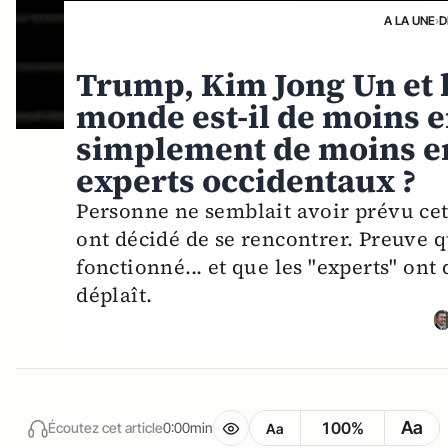
A LA UNE
›
D
Trump, Kim Jong Un et l
monde est-il de moins e
simplement de moins en
experts occidentaux ?
Personne ne semblait avoir prévu cet
ont décidé de se rencontrer. Preuve q
fonctionné... et que les "experts" ont
déplaît.
Aa
100%
Écoutez cet article
0:00min
Aa