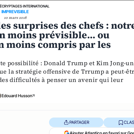
ÉCRYPTAGES
›
INTERNATIONAL
IMPREVISIBLE
10 mars 2018
es surprises des chefs : notr
n moins prévisible... ou
 moins compris par les
te possibilité : Donald Trump et Kim Jong-un
ue la stratégie offensive de Trrump a peut-êt
 des difficultés à penser un avenir qui leur
Edouard Husson
PARTAGER
CLAS
Ajouter Atlantico en favori sur Go