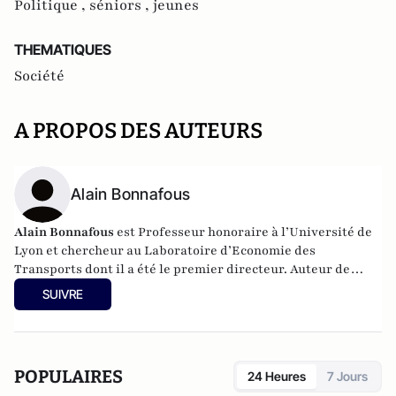
Politique ,
séniors ,
jeunes
THEMATIQUES
Société
A PROPOS DES AUTEURS
Alain Bonnafous
Alain Bonnafous
est Professeur honoraire à l’Université de
Lyon et chercheur au Laboratoire d’Economie des
Transports dont il a été le premier directeur. Auteur de
nombreuses publications, il a été lauréat du « Jules Dupuit
SUIVRE
Award » de la World Conference on Transport Research
(Lisbonne 2010, décerné tous les trois ans).
POPULAIRES
24 Heures
7 Jours