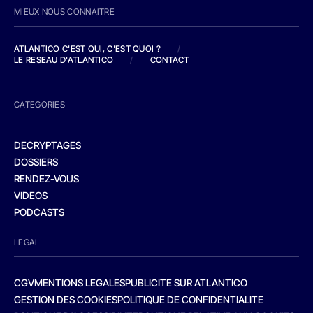
MIEUX NOUS CONNAITRE
ATLANTICO C'EST QUI, C'EST QUOI ?
/
LE RESEAU D'ATLANTICO
/
CONTACT
CATEGORIES
DECRYPTAGES
DOSSIERS
RENDEZ-VOUS
VIDEOS
PODCASTS
LEGAL
CGV
MENTIONS LEGALES
PUBLICITE SUR ATLANTICO
GESTION DES COOKIES
POLITIQUE DE CONFIDENTIALITE