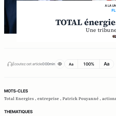
A LA U
FL
TOTAL énergies
Une tribun
Aa
100%
Écoutez cet article
0:00min
Aa
MOTS-CLES
Total Energies ,
entreprise ,
Patrick Pouyanné ,
action
THEMATIQUES