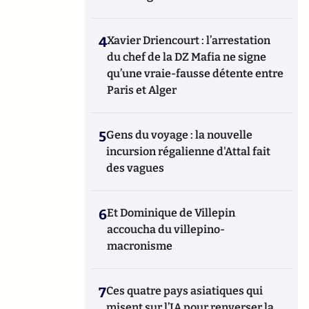
4
Xavier Driencourt : l’arrestation
du chef de la DZ Mafia ne signe
qu’une vraie-fausse détente entre
Paris et Alger
5
Gens du voyage : la nouvelle
incursion régalienne d'Attal fait
des vagues
6
Et Dominique de Villepin
accoucha du villepino-
macronisme
7
Ces quatre pays asiatiques qui
misent sur l’IA pour renverser la