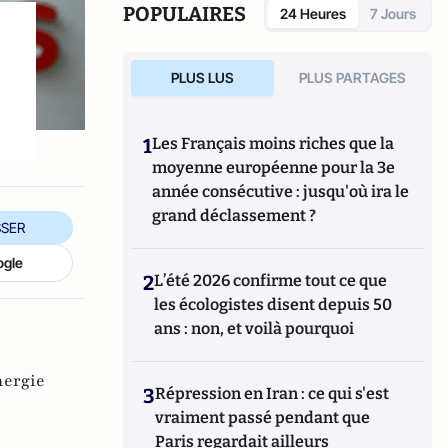
POPULAIRES
24 Heures
7 Jours
PLUS LUS
PLUS PARTAGES
1
Les Français moins riches que la
moyenne européenne pour la 3e
année consécutive : jusqu'où ira le
grand déclassement ?
SER
ogle
2
L’été 2026 confirme tout ce que
les écologistes disent depuis 50
ans : non, et voilà pourquoi
nergie
3
Répression en Iran : ce qui s'est
vraiment passé pendant que
Paris regardait ailleurs