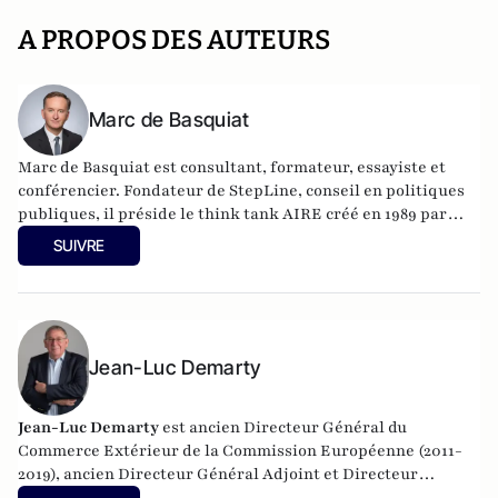
A PROPOS DES AUTEURS
Marc de Basquiat
Marc de Basquiat est consultant, formateur, essayiste et
conférencier. Fondateur de
StepLine
, conseil en politiques
publiques,
il préside le think tank AIRE créé en 1989 par
Henri Guitton
et intervient comme expert GenerationLibre.
SUIVRE
Il est diplômé de Centrale-Supélec, d'ESCP Europe et
docteur en économie de l'université d'Aix-Marseille. Son
dernier ouvrage :
L'ingénieur du revenu universel
, éditions
de L'Observatoire.
Jean-Luc Demarty
Jean-Luc Demarty
est ancien Directeur Général du
Commerce Extérieur de la Commission Européenne (2011-
2019), ancien Directeur Général Adjoint et Directeur
Général de l'Agriculture de la Commission Européenne