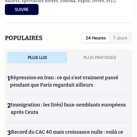
ballets, spectacles divers, cinéma, expos, livres, etc.).
SUIVRE
POPULAIRES
24 Heures
7 Jours
PLUS LUS
PLUS PARTAGES
1
Répression en Iran : ce qui s'est vraiment passé
pendant que Paris regardait ailleurs
2
Immigration : les (très) faux-semblants européens
après Ceuta
3
Record du CAC 40 mais croissance nulle : voilà ce