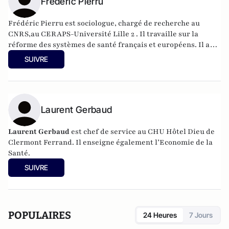
Frédéric Pierru
Frédéric Pierru est sociologue, chargé de recherche au
CNRS,au CERAPS-Université Lille 2 . Il travaille sur la
réforme des systèmes de santé français et européens. Il a
publié, entre autres
,
Hippocrate malade de ses
SUIVRE
réformes
(Editions du Croquant – 2007)
, Manifeste pour une
santé égalitaire et solidaire
, Paris, Odile Jacob, 2011 ;
L'hôpital en réanimation
, Editions du Croquant, 2011 et
L'hôpital en sursis. Idées reçues sur le système hospitalier
,
Le Cavalier Bleu, 2012 (avec Bernard Granger).
Laurent Gerbaud
Laurent Gerbaud
est chef de service au CHU Hôtel Dieu de
Clermont Ferrand. Il enseigne également l’Economie de la
Santé.
SUIVRE
POPULAIRES
24 Heures
7 Jours