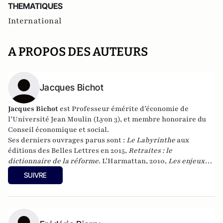
THEMATIQUES
International
A PROPOS DES AUTEURS
Jacques Bichot
Jacques Bichot
est
Professeur émérite d’économie de
l’Université Jean Moulin (Lyon 3), et membre honoraire du
Conseil économique et social.
Ses derniers ouvrages parus sont :
Le Labyrinthe
aux
éditions des Belles Lettres en 2015
, Retraites : le
dictionnaire de la réforme
. L’Harmattan, 2010,
Les enjeux
2012 de A à Z
. L’Harmattan, 2012, et
La retraite en liberté
, au
SUIVRE
Cherche-midi, en janvier 2017.