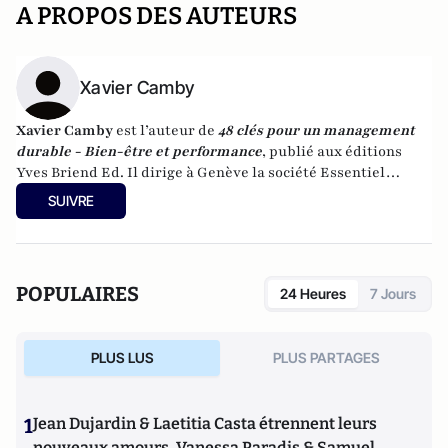
A PROPOS DES AUTEURS
Xavier Camby
Xavier Camby
est l’auteur de
48 clés pour un management
durable - Bien-être et performance
, publié aux éditions
Yves Briend Ed.
Il dirige à Genève la société Essentiel
Management qui intervient en Belgique, en France, au
SUIVRE
Québec et en Suisse. Il anime également
le site Essentiel
Management
.
POPULAIRES
24 Heures
7 Jours
PLUS LUS
PLUS PARTAGES
1
Jean Dujardin & Laetitia Casta étrennent leurs
nouveaux amours, Vanessa Paradis & Samuel