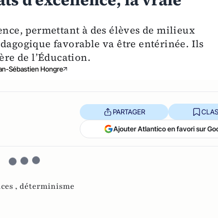
ts d’excellence, la vraie
ence, permettant à des élèves de milieux
dagogique favorable va être entérinée. Ils
tère de l’Éducation.
an-Sébastien Hongre
PARTAGER
CLAS
Ajouter Atlantico en favori sur Go
nces ,
déterminisme