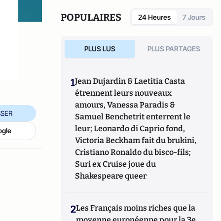
POPULAIRES
24 Heures
7 Jours
PLUS LUS
PLUS PARTAGES
1
Jean Dujardin & Laetitia Casta
étrennent leurs nouveaux
amours, Vanessa Paradis &
SER
Samuel Benchetrit enterrent le
leur; Leonardo di Caprio fond,
ogle
Victoria Beckham fait du brukini,
Cristiano Ronaldo du bisco-fils;
Suri ex Cruise joue du
Shakespeare queer
2
Les Français moins riches que la
moyenne européenne pour la 3e