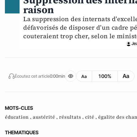
Suppression des interna
raison
La suppression des internats d’excell
défavorisés de disposer d’un cadre pé
couteraient trop cher, selon le minis
Je
Aa
100%
Écoutez cet article
0:00min
Aa
MOTS-CLES
éducation ,
austérité ,
résultats ,
cité ,
égalite des cha
THEMATIQUES