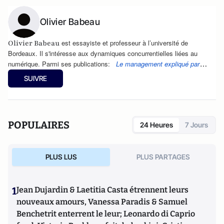
Olivier Babeau
est essayiste et professeur à l’université de
Olivier Babeau
Bordeaux. Il s'intéresse aux dynamiques concurrentielles liées au
numérique. Parmi ses publications:
Le management expliqué par
l'art
(2013, Ellipses), et
La nouvelle ferme des animaux
(éd. Les Belles
SUIVRE
Lettres, 2016),
L'horreur politique
(éd. Les Belles Lettres, 2017) et
Eloge
de l'hypocrisie
d'Olivier Babeau (éd. du Cerf).
POPULAIRES
24 Heures
7 Jours
PLUS LUS
PLUS PARTAGES
1
Jean Dujardin & Laetitia Casta étrennent leurs
nouveaux amours, Vanessa Paradis & Samuel
Benchetrit enterrent le leur; Leonardo di Caprio