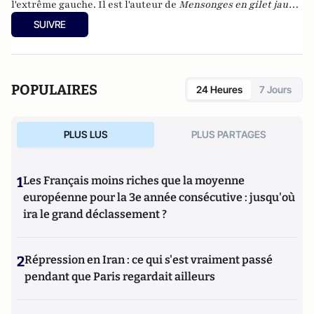
l'extrême gauche. Il est l'auteur de
Mensonges en gilet jaune
: Quand les réseaux sociaux et les bobards d'État font
SUIVRE
l'histoire
(Serge Safran éditeur) ou bien encore de
La gauche
radicale : liens, lieux et luttes (2012-2017)
, à la Fondapol
(Fondation pour l'innovation politique).
POPULAIRES
24 Heures
7 Jours
PLUS LUS
PLUS PARTAGES
1
Les Français moins riches que la moyenne
européenne pour la 3e année consécutive : jusqu'où
ira le grand déclassement ?
2
Répression en Iran : ce qui s'est vraiment passé
pendant que Paris regardait ailleurs