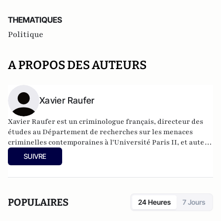
THEMATIQUES
Politique
A PROPOS DES AUTEURS
Xavier Raufer
Xavier Raufer est un criminologue français, directeur des
études au Département de recherches sur les menaces
criminelles contemporaines à l'
Université Paris II
, et auteur
de nombreux ouvrages sur le sujet. Dernier en date:
La
SUIVRE
criminalité organisée dans le chaos mondial : mafias,
triades, cartels, clans
. Il est directeur d'études, pôle
sécurité-défense-criminologie du Conservatoire National
des Arts et Métiers.
POPULAIRES
24 Heures
7 Jours