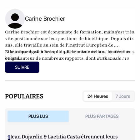
Carine Brochier
Carine Brochier est économiste de formation, mais s'est très
vite positionnée sur les questions de bioéthique. Depuis dix
ans, elle travaille au sein de l'
Institut Européen de
Bioéthique
Elle anime également quelques émissions dans les médias
basé à Bruxelles. Elle anime débats, conférences
et est l'auteur de nombreux rapports, dont
belges.
Euthanasie : 10
ans d'application de la loi en Belgique
.
SUIVRE
POPULAIRES
24 Heures
7 Jours
PLUS LUS
PLUS PARTAGES
1
Jean Dujardin & Laetitia Casta étrennent leurs