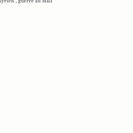
syrien ,
guerre au Mali