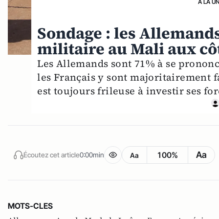
A LA U
Sondage : les Allemand
militaire au Mali aux cô
Les Allemands sont 71% à se prononce
les Français y sont majoritairement f
est toujours frileuse à investir ses for
Aa
100%
Écoutez cet article
0:00min
Aa
MOTS-CLES