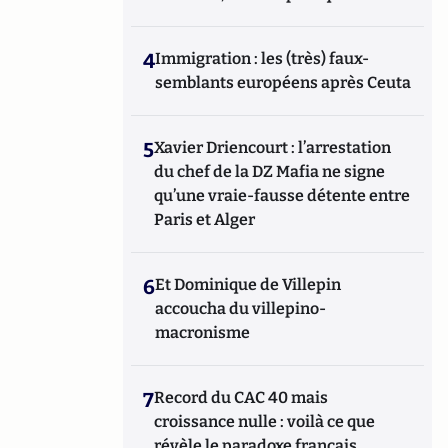
4
Immigration : les (très) faux-
semblants européens après Ceuta
5
Xavier Driencourt : l’arrestation
du chef de la DZ Mafia ne signe
qu’une vraie-fausse détente entre
Paris et Alger
6
Et Dominique de Villepin
accoucha du villepino-
macronisme
7
Record du CAC 40 mais
croissance nulle : voilà ce que
révèle le paradoxe français