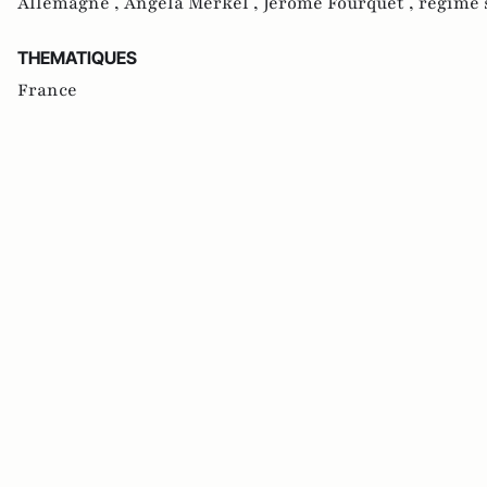
Allemagne ,
Angela Merkel ,
Jerôme Fourquet ,
régime 
THEMATIQUES
France