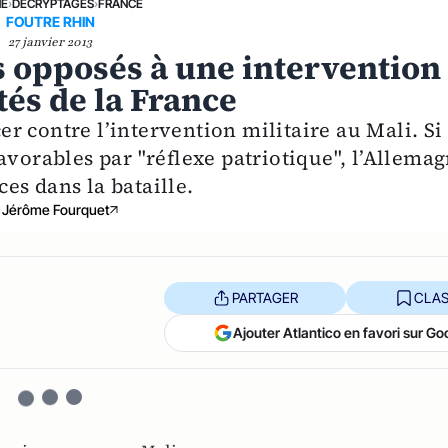
NE
›
DÉCRYPTAGES
›
FRANCE
FOUTRE RHIN
27 janvier 2013
s opposés à une intervention
tés de la France
r contre l’intervention militaire au Mali. Si
avorables par "réflexe patriotique", l’Allema
ces dans la bataille.
Jérôme Fourquet
PARTAGER
CLAS
Ajouter Atlantico en favori sur Go