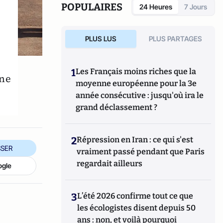
POPULAIRES
24 Heures
7 Jours
PLUS LUS
PLUS PARTAGES
1
Les Français moins riches que la
gne
moyenne européenne pour la 3e
année consécutive : jusqu'où ira le
grand déclassement ?
2
Répression en Iran : ce qui s'est
SER
vraiment passé pendant que Paris
regardait ailleurs
ogle
3
L’été 2026 confirme tout ce que
les écologistes disent depuis 50
ans : non, et voilà pourquoi