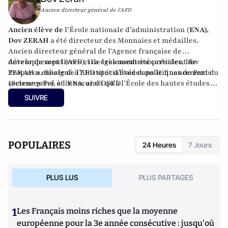
Ancien directeur général de l'AFD
Ancien élève de
l’École nationale d’administration (
ENA),
Dov ZERAH
a été directeur des Monnaies et médailles.
Ancien directeur général de l'Agence française de
développement (AFD), il a également été président de
Auteur de sept livres et de très nombreux articles, Dov
Proparco, filiale de l’AFD spécialisée dans le financement du
ZERAH a enseigné à l’Institut d’études politiques de Paris
secteur privé et censeur d'OSEO.
(Sciences Po), à l’ENA, ainsi qu’à l’École des hautes études
commerciales de Paris (HEC). Conseiller municipal de
SUIVRE
Neuilly-sur-Seine de 2008 à 2014, et à nouveau depuis 2020.
Administrateur du Consistoire de Paris de 1998 à 2006 et de
2010 à 2018, il en a été le président en 2010.
POPULAIRES
24 Heures
7 Jours
PLUS LUS
PLUS PARTAGES
1
Les Français moins riches que la moyenne
européenne pour la 3e année consécutive : jusqu'où