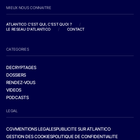
MIEUX NOUS CONNAITRE
ATLANTICO C'EST QUI, C'EST QUOI ?
/
LE RESEAU D'ATLANTICO
/
CONTACT
CATEGORIES
DECRYPTAGES
DOSSIERS
RENDEZ-VOUS
VIDEOS
PODCASTS
LEGAL
CGV
MENTIONS LEGALES
PUBLICITE SUR ATLANTICO
GESTION DES COOKIES
POLITIQUE DE CONFIDENTIALITE