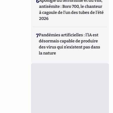
6
Apologie du terrorisme et du viol,
antisémite : Boro 700, le chanteur
à cagoule de l’un des tubes de l’été
2026
7
Pandémies artificielles : l’IA est
désormais capable de produire
des virus qui n’existent pas dans
la nature