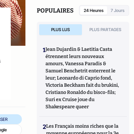
POPULAIRES
24 Heures
7 Jours
PLUS LUS
PLUS PARTAGES
1
Jean Dujardin & Laetitia Casta
étrennent leurs nouveaux
s
amours, Vanessa Paradis &
Samuel Benchetrit enterrent le
leur; Leonardo di Caprio fond,
Victoria Beckham fait du brukini,
Cristiano Ronaldo du bisco-fils;
Suri ex Cruise joue du
Shakespeare queer
SER
2
Les Français moins riches que la
ogle
moyenne européenne pour la 3e