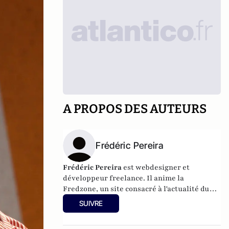
A PROPOS DES AUTEURS
Frédéric Pereira
Frédéric Pereira
est
webdesigner et
développeur freelance
. Il anime la
Fredzone
, un site consacré à l'actualité du
web, des nouvelles technologies et des
SUIVRE
cultures numériques.