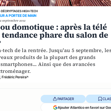
›
DÉCRYPTAGES
›
HIGH-TECH
TUR A PORTEE DE MAIN
2 septembre 2012
ou domotique : après la télé
la tendance phare du salon de
?
h-tech de la rentrée. Jusqu'au 5 septembre, le
veaux produits de la plupart des grands
s, smartphones... Ainsi que des avancées
ectroménager.
Frédéric Pereira
PARTAGER
CLAS
Ajouter Atlantico en favori sur Go