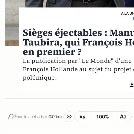
A LA U
Sièges éjectables : Manu
Taubira, qui François H
en premier ?
La publication par "Le Monde" d'une 
François Hollande au sujet du projet 
polémique.
Aa
100%
Écoutez cet article
0:00min
Aa