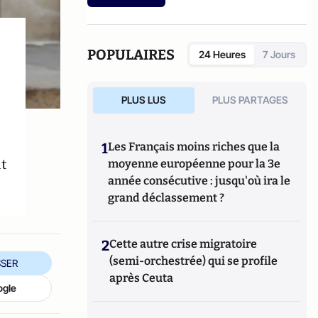
POPULAIRES
24 Heures
7 Jours
PLUS LUS
PLUS PARTAGES
1
Les Français moins riches que la
t
moyenne européenne pour la 3e
année consécutive : jusqu'où ira le
grand déclassement ?
2
Cette autre crise migratoire
(semi-orchestrée) qui se profile
SER
après Ceuta
ogle