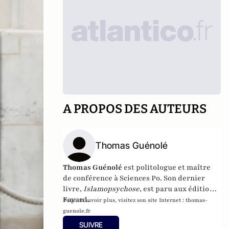
A PROPOS DES AUTEURS
Thomas Guénolé
Thomas Guénolé
est politologue et maître
de conférence à Sciences Po. Son dernier
livre,
Islamopsychose
, est paru aux éditions
Fayard.
Pour en savoir plus, visitez son site Internet :
thomas-
guenole.fr
SUIVRE