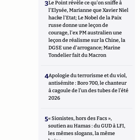
3
Le Point révèle ce qu'on sniffe à
l'Elysée, Marianne que Xavier Niel
hacke l'Etat; Le Nobel de la Paix
russe donne une leçon de
courage, l'ex PM australien une
leçon de réalisme sur la Chine, la
DGSE une d'arrogance; Marine
Tondelier fait du Macron
4
Apologie du terrorisme et du viol,
antisémite : Boro 700, le chanteur
à cagoule de l’un des tubes de l’été
2026
5
« Sionistes, hors des Facs »,
soutien au Hamas : du GUD à LFI,
les mêmes slogans, la même