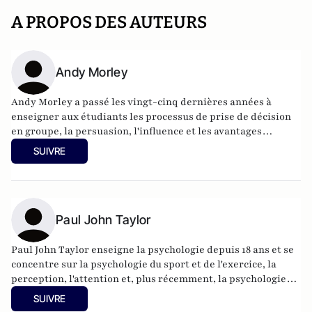
A PROPOS DES AUTEURS
Andy Morley
Andy Morley a passé les vingt-cinq dernières années à
enseigner aux étudiants les processus de prise de décision
en groupe, la persuasion, l'influence et les avantages
évidents de la collaboration entre les individus.
SUIVRE
Paul John Taylor
Paul John Taylor enseigne la psychologie depuis 18 ans et se
concentre sur la psychologie du sport et de l'exercice, la
perception, l'attention et, plus récemment, la psychologie
positive et l'application au sport d'une approche fondée sur
SUIVRE
les points forts.