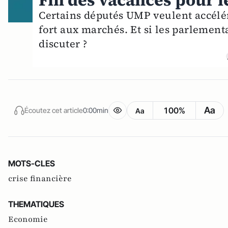
Fin des vacances pour l
Certains députés UMP veulent accélér
fort aux marchés. Et si les parlement
discuter ?
Aa
100%
Écoutez cet article
0:00min
Aa
MOTS-CLES
crise financière
THEMATIQUES
Economie