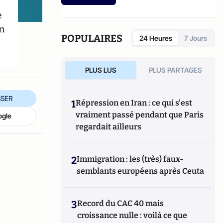
e
en
POPULAIRES
24 Heures
7 Jours
PLUS LUS
PLUS PARTAGES
SER
1
Répression en Iran : ce qui s'est
vraiment passé pendant que Paris
ogle
regardait ailleurs
2
Immigration : les (très) faux-
semblants européens après Ceuta
3
Record du CAC 40 mais
croissance nulle : voilà ce que