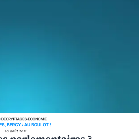
E
›
DÉCRYPTAGES
›
ECONOMIE
S, BERCY : AU BOULOT !
10 août 2011