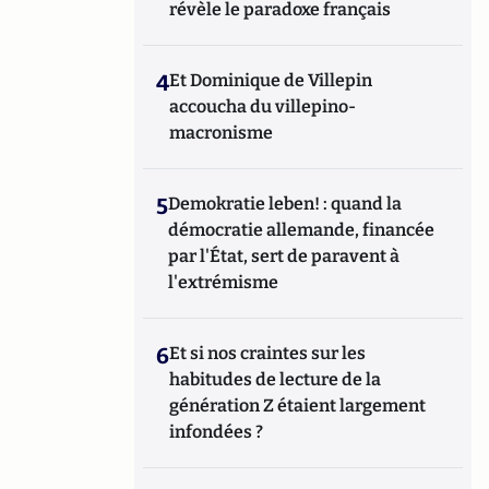
révèle le paradoxe français
4
Et Dominique de Villepin
accoucha du villepino-
macronisme
5
Demokratie leben! : quand la
démocratie allemande, financée
par l'État, sert de paravent à
l'extrémisme
6
Et si nos craintes sur les
habitudes de lecture de la
génération Z étaient largement
infondées ?