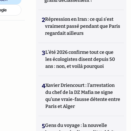
grand déclassement ?
ogle
2
Répression en Iran : ce qui s'est
vraiment passé pendant que Paris
regardait ailleurs
3
L’été 2026 confirme tout ce que
les écologistes disent depuis 50
ans : non, et voilà pourquoi
4
Xavier Driencourt : l’arrestation
du chef de la DZ Mafia ne signe
qu’une vraie-fausse détente entre
Paris et Alger
5
Gens du voyage : la nouvelle