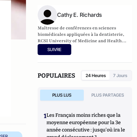
Cathy E. Richards
Maîtresse de conférences en sciences
biomédicales appliquées à la dentisterie,
RCSI University of Medicine and Health
Sciences
SUIVRE
POPULAIRES
24 Heures
7 Jours
PLUS LUS
PLUS PARTAGES
1
Les Français moins riches que la
moyenne européenne pour la 3e
année consécutive : jusqu'où ira le
SER