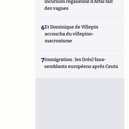
incursion régalienne d'Attal fait
des vagues
6
Et Dominique de Villepin
accoucha du villepino-
macronisme
7
Immigration : les (très) faux-
semblants européens après Ceuta