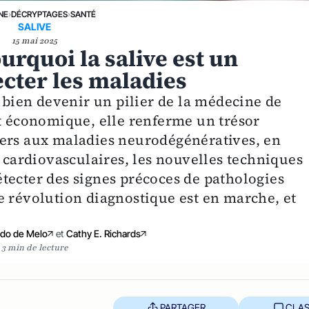
NE
›
DÉCRYPTAGES
›
SANTÉ
SALIVE
15 mai 2025
urquoi la salive est un
cter les maladies
t bien devenir un pilier de la médecine de
et économique, elle renferme un trésor
cers aux maladies neurodégénératives, en
s cardiovasculaires, les nouvelles techniques
tecter des signes précoces de pathologies
e révolution diagnostique est en marche, et
do de Melo
et
Cathy E. Richards
3 min de lecture
PARTAGER
CLAS