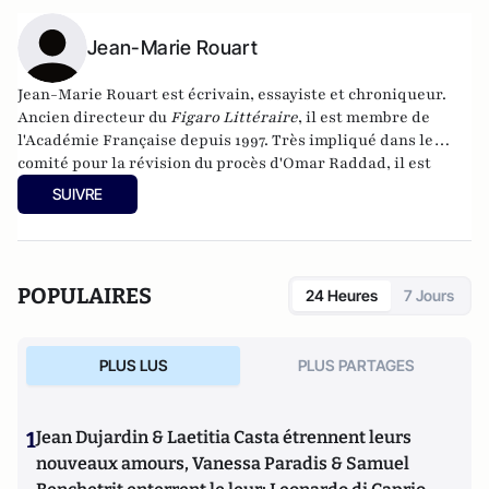
Jean-Marie Rouart
Jean-Marie Rouart est écrivain, essayiste et chroniqueur.
Ancien directeur du
Figaro Littéraire
, il est membre de
l'Académie Française depuis 1997. Très impliqué dans le
comité pour la révision du procès d'Omar Raddad, il est
l'auteur de
Omar : la construction d'un coupable
(Le Fallois,
SUIVRE
1994).
POPULAIRES
24 Heures
7 Jours
PLUS LUS
PLUS PARTAGES
1
Jean Dujardin & Laetitia Casta étrennent leurs
nouveaux amours, Vanessa Paradis & Samuel