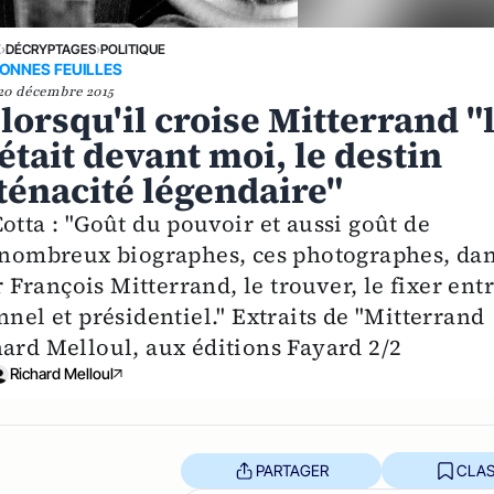
E
›
DÉCRYPTAGES
›
POLITIQUE
ONNES FEUILLES
20 décembre 2015
lorsqu'il croise Mitterrand "
tait devant moi, le destin
 ténacité légendaire"
otta : "Goût du pouvoir et aussi goût de
s nombreux biographes, ces photographes, da
r François Mitterrand, le trouver, le fixer ent
nel et présidentiel." Extraits de "Mitterrand
hard Melloul, aux éditions Fayard 2/2
Richard Melloul
PARTAGER
CLAS