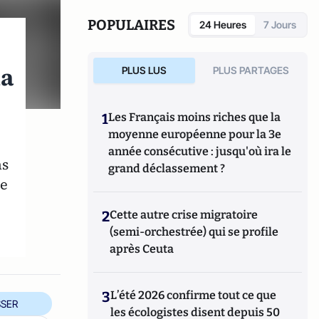
POPULAIRES
24 Heures
7 Jours
la
PLUS LUS
PLUS PARTAGES
1
Les Français moins riches que la
moyenne européenne pour la 3e
année consécutive : jusqu'où ira le
ns
grand déclassement ?
re
2
Cette autre crise migratoire
(semi-orchestrée) qui se profile
après Ceuta
3
L’été 2026 confirme tout ce que
SER
les écologistes disent depuis 50