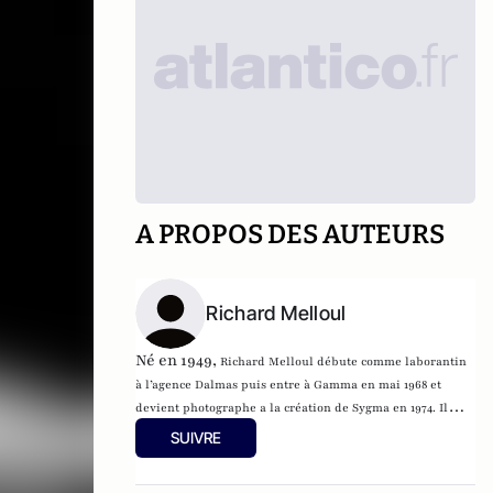
A PROPOS DES AUTEURS
Richard Melloul
Né en 1949,
Richard Melloul
débute comme laborantin
à l’agence Dalmas puis entre à Gamma en mai 1968 et
devient photographe a la création de Sygma en 1974. Il
couvre un grand nombre de reportages et se spécialise
SUIVRE
dans le portrait.