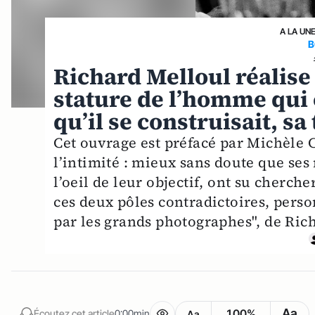
A LA UN
B
Richard Melloul réalise 
stature de l’homme qui é
qu’il se construisait, sa
Cet ouvrage est préfacé par Michèle C
l’intimité : mieux sans doute que se
l’oeil de leur objectif, ont su cherche
ces deux pôles contradictoires, person
par les grands photographes", de Ric
Aa
100%
Écoutez cet article
0:00min
Aa