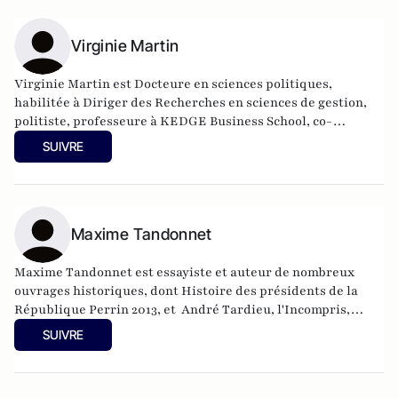
Virginie Martin
Virginie Martin est Docteure en sciences politiques,
habilitée à Diriger des Recherches en sciences de gestion,
politiste, professeure à KEDGE Business School, co-
responsable du comité scientifique de la Revue Politique et
SUIVRE
Parlementaire.
Maxime Tandonnet
Maxime Tandonnet est essayiste et auteur de nombreux
ouvrages historiques, dont Histoire des présidents de la
République Perrin 2013, et André Tardieu, l'Incompris,
Perrin 2019.
SUIVRE