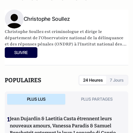
Christophe Soullez
Christophe Soullez est criminologue et dirige le
département de l'
Observatoire national de la délinquance
et des réponses pénales
(ONDRP) à l'Institut national des
hautes études de la sécurité et de la justice (INHESJ).
Il est
SUIVRE
l'auteur de "
Histoires criminelles de la France
" chez Odile
Jacob, 2012
et de
"
La criminologie pour les nuls
" chez First éditions,
2012.
POPULAIRES
24 Heures
7 Jours
PLUS LUS
PLUS PARTAGES
1
Jean Dujardin & Laetitia Casta étrennent leurs
nouveaux amours, Vanessa Paradis & Samuel
Benchetrit enterrent le leur; Leonardo di Caprio