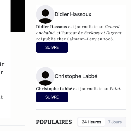
Didier Hassoux
Didier Hassoux
est journaliste au
Canard
enchaîné
, et l'auteur de
Sarkozy et l'argent
roi
publié chez Calmann-Lévy en 2008.
SUIVRE
ir
ur
Christophe Labbé
Christophe Labbé
est journaliste au
Point
.
t
SUIVRE
POPULAIRES
24 Heures
7 Jours