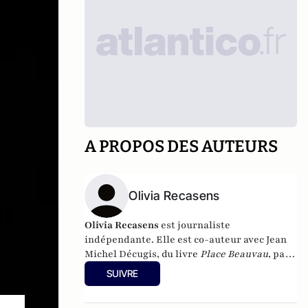
A PROPOS DES AUTEURS
Olivia Recasens
Olivia Recasens
est journaliste
indépendante. Elle est co-auteur avec Jean
Michel Décugis, du livre
Place Beauvau
, paru
chez Robert Laffont en 2006.
SUIVRE