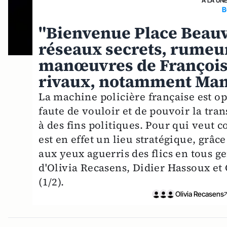
A LA UN
B
"Bienvenue Place Beauva
réseaux secrets, rumeur
manœuvres de François 
rivaux, notamment Man
La machine policière française est op
faute de vouloir et de pouvoir la tra
à des fins politiques. Pour qui veut co
est en effet un lieu stratégique, grâ
aux yeux aguerris des flics en tous g
d'Olivia Recasens, Didier Hassoux et
(1/2).
Olivia Recasens