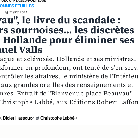
E
›
DÉCRYPTAGES
›
POLITIQUE
ONNES FEUILLES
25 mars 2017
u", le livre du scandale :
s sournoises... les discrètes
Hollande pour éliminer ses
uel Valls
aque et sclérosée. Hollande et ses ministres,
nsformer en profondeur, ont tenté de s'en serv
ntrôler les affaires, le ministère de l'Intérie
ce aux grandes oreilles des renseignements et
enres. Extrait de "Bienvenue place Beauvau"
 Christophe Labbé, aux Editions Robert Laffon
,
Didier Hassoux
et
Christophe Labbé