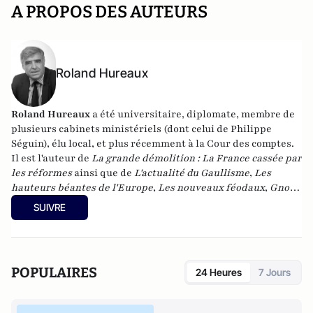
A PROPOS DES AUTEURS
Roland Hureaux
Roland Hureaux
a été universitaire, diplomate, membre de
plusieurs cabinets ministériels (dont celui de Philippe
Séguin), élu local, et plus récemment à la Cour des comptes.
Il est l'auteur de
La grande démolition : La France cassée par
les réformes
ainsi que de
L'actualité du Gaullisme
,
Les
hauteurs béantes de l'Europe
,
Les nouveaux féodaux
,
Gnose
et gnostiques des origines à nos jours
.
SUIVRE
POPULAIRES
24 Heures
7 Jours