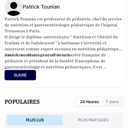
Patrick Tounian
Patrick Tounian est professeur de pédiatrie, chef du service
de nutrition et gastroentérologie pédiatrique de l'hôpital
Trousseau à Paris.
Il dirige le diplôme universitaire " Nutrition et Obésité de
l'enfant et de l'adolescent " à Sorbonne Université et
intervient comme expert reconnu en nutrition pédiatrique
dans de nombreuses conférences.
Ancien secrétaire général de la Société française de
pédiatrie et président de la Société francophone de
gastroentérologie et nutrition pédiatriques, il est
actuellement président de l’Association des pédiatres de
SUIVRE
langue française. Il est l’auteur de nombreux livres et
publications scientifiques sur la nutrition et l'obésité de
l'enfant et de l'adolescent.
POPULAIRES
24 Heures
7 Jours
PLUS LUS
PLUS PARTAGES