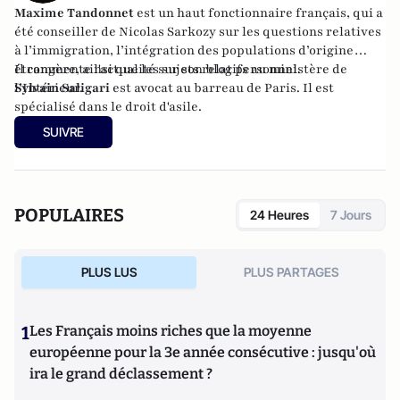
Maxime Tandonnet
est un haut fonctionnaire français, qui a
été conseiller de Nicolas Sarkozy sur les
questions relatives
à l’immigration, l’intégration des populations d’origine
étrangère, ainsi que les sujets relatifs au ministère de
Il commente l'actualité sur son
blog personnel
.
l’Intérieur.
Sylvain Saligari
est
avocat au barreau de Paris
. Il est
spécialisé dans le droit d'asile.
SUIVRE
POPULAIRES
24 Heures
7 Jours
PLUS LUS
PLUS PARTAGES
1
Les Français moins riches que la moyenne
européenne pour la 3e année consécutive : jusqu'où
ira le grand déclassement ?